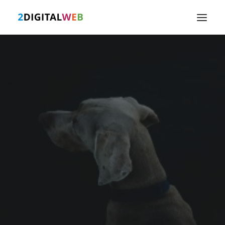
INICIO
NUESTROS TRABAJOS
PACKS Y OFERTAS
ACTUALIDAD
CONTACTO
SEARCH
CART