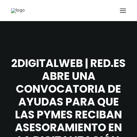
INICIO
NUESTROS TRABAJOS
PACKS Y OFERTAS
2DIGITALWEB | RED.ES
ACTUALIDAD
ABRE UNA
CONTACTO
CONVOCATORIA DE
SEARCH
AYUDAS PARA QUE
CART
LAS PYMES RECIBAN
ASESORAMIENTO EN